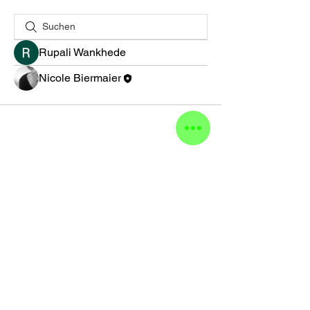
Rupali Wankhede
Nicole Biermaier